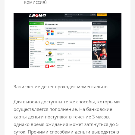
комиссия);
Зачисление денег проходит моментально.
Для вывода доступны те же способы, которыми
осуществляется пополнение. На банковские
карты деньги поступают в течение 3 часов,
однако время ожидания может затянуться до 5
суток. Прочими способами деньги выводятся в