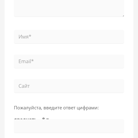
Пожалуйста, введите ответ цифрами:
двадцать − 8 =