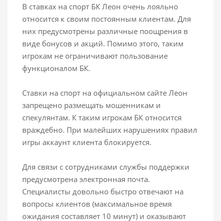
В ставках на спорт БК Леон очень лояльно
относится к своим постоянным клиентам. Для
них предусмотрены различные поощрения в
виде бонусов и акций. Помимо этого, таким
игрокам не ограничивают пользование
функционалом БК.
Ставки на спорт на официальном сайте Леон
запрещено размещать мошенникам и
спекулянтам. К таким игрокам БК относится
враждебно. При малейших нарушениях правил
игры аккаунт клиента блокируется.
Для связи с сотрудниками службы поддержки
предусмотрена электронная почта.
Специалисты довольно быстро отвечают на
вопросы клиентов (максимальное время
ожидания составляет 10 минут) и оказывают