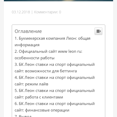
03.12.2018 | Комментарии: 0
Оглавление
Букмекерская компания Леон: общая
информация
Официальный сайт www leon ru:
особенности работы
БК Леон ставки на спорт официальный
сайт: возможности для беттинга
БК Леон ставки на спорт официальный
сайт: режим лайв
БК Леон ставки на спорт официальный
сайт: работа с клиентами
БК Леон ставки на спорт официальный
сайт: финансовые операции
Вывод