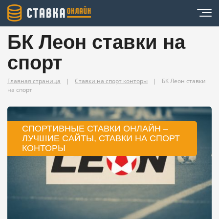
БК Леон ставки на
спорт
Главная страница
|
Ставки на спорт конторы
|
БК Леон ставки
на спорт
СПОРТИВНЫЕ СТАВКИ ОНЛАЙН –
ЛУЧШИЕ САЙТЫ, СТАВКИ НА СПОРТ
КОНТОРЫ