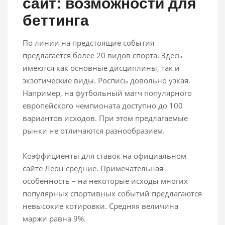
сайт: возможности для
беттинга
По линии на предстоящие события
предлагается более 20 видов спорта. Здесь
имеются как основные дисциплины, так и
экзотические виды. Роспись довольно узкая.
Например, на футбольный матч популярного
европейского чемпионата доступно до 100
вариантов исходов. При этом предлагаемые
рынки не отличаются разнообразием.
Коэффициенты для ставок на официальном
сайте Леон средние. Примечательная
особенность – на некоторые исходы многих
популярных спортивных событий предлагаются
невысокие котировки. Средняя величина
маржи равна 9%.