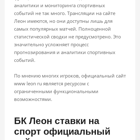
аналитики и мониторинга спортивных
событий не так много. Трансляции на сайте
Леон имеются, но они доступны лишь для
самых популярных матчей. Полноценной
статистической сводки не предусмотрено. Это
значительно усложняет процесс
прогнозирования и аналитики спортивных
событий.
По мнению многих игроков, официальный сайт
www leon ru является ресурсом с
ограниченными функциональными
возможностями.
БК Леон ставки на
спорт официальный